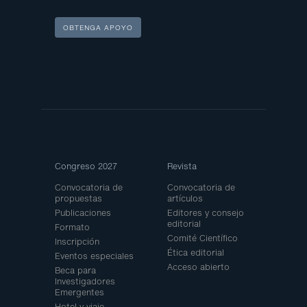
OBTENGA APOYO
Site
Congreso 2027
Revista
Map
Convocatoria de
Convocatoria de
propuestas
artículos
Publicaciones
Editores y consejo
editorial
Formato
Comité Científico
Inscripción
Ética editorial
Eventos especiales
Acceso abierto
Beca para
Investigadores
Emergentes
Hotel y viaje