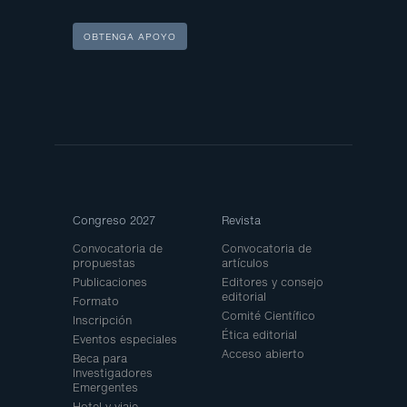
OBTENGA APOYO
Site
Congreso 2027
Revista
Map
Convocatoria de
Convocatoria de
propuestas
artículos
Publicaciones
Editores y consejo
editorial
Formato
Comité Científico
Inscripción
Ética editorial
Eventos especiales
Acceso abierto
Beca para
Investigadores
Emergentes
Hotel y viaje