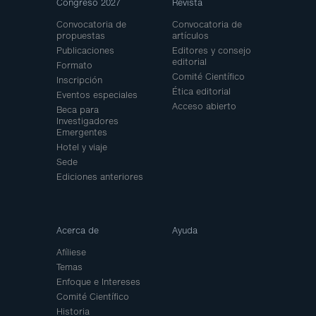
Congreso 2027
Revista
Map
Convocatoria de
Convocatoria de
propuestas
artículos
Publicaciones
Editores y consejo
editorial
Formato
Comité Científico
Inscripción
Ética editorial
Eventos especiales
Acceso abierto
Beca para
Investigadores
Emergentes
Hotel y viaje
Sede
Ediciones anteriores
Acerca de
Ayuda
Afíliese
Temas
Enfoque e Intereses
Comité Científico
Historia