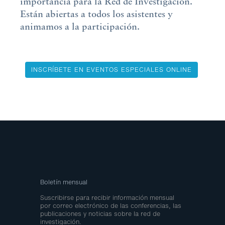
importancia para la Red de Investigación.
Están abiertas a todos los asistentes y
animamos a la participación.
INSCRÍBETE EN EVENTOS ESPECIALES ONLINE
Boletín mensual
Suscribirse para recibir información mensual
por correo electrónico de las conferencias, las
publicaciones y noticias sobre la red de
investigación.