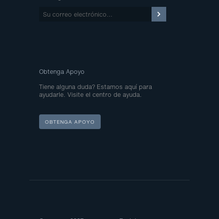
Su
correo
electrónico…
Obtenga Apoyo
Tiene alguna duda? Estamos aquí para
ayudarle. Visite el centro de ayuda.
OBTENGA APOYO
Site