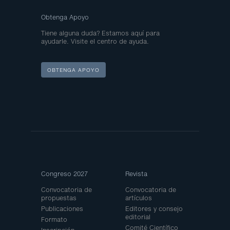
Obtenga Apoyo
Tiene alguna duda? Estamos aquí para
ayudarle. Visite el centro de ayuda.
OBTENGA APOYO
Site
Congreso 2027
Revista
Map
Convocatoria de
Convocatoria de
propuestas
artículos
Publicaciones
Editores y consejo
editorial
Formato
Comité Científico